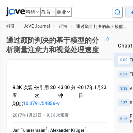
科研
教育
商业
科研
JoVE Journal
行为
通过颞阶判决的基于模型的分析测量注意力和视觉处理速度
通过颞阶判决的基于模型的分
Chapte
析测量注意力和视觉处理速度
T
0:00
T
0:24
9.3K 次观
•
被引用 20
•
13:00
分
•
2017年1月23
A
3:38
看
次
钟
日
S
DOI :
10.3791/54856-v
4:27
•
2017年1月23日
9.3K 次观看
P
5:16
P
1
1
,
,
Jan Tünnermann
Alexander Krüger