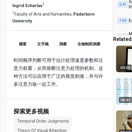
S
1
5:41
Ingrid Scharlau
P
E
1
Faculty of Arts and Humanities,
Paderborn
E
University
7:09
M
8:19
Related
D
摘要
文字稿
洞察
生物制药洞察
R
8:51
时间顺序判断可用于估计处理速度参数和注
C
11:07
09:03
意力权重，从而推断注意力处理的机制。这
种方法可以应用于广泛的视觉刺激，并与许
多注意力纵一起工作。
08:45
探索更多视频
Temporal Order Judgments
Theory Of Visual Attention