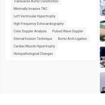
Transverse Aortic Constriction
Minimally Invasive TAC
0
Left Ventricular Hypertrophy
High Frequency Echocardiography
Color Doppler Analysis
Pulsed Wave Doppler
0
Sternal Incision Technique
Aortic Arch Ligation
Cardiac Muscle Hypertrophy
Histopathological Changes
0
0