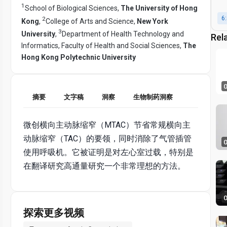
1
School of Biological Sciences,
The University of Hong
6
2
Kong
,
College of Arts and Science,
New York
3
University
,
Department of Health Technology and
Rel
Informatics, Faculty of Health and Social Sciences,
The
Hong Kong Polytechnic University
0
摘要
文字稿
洞察
生物制药洞察
微创横向主动脉缩窄（MTAC）节省常规横向主
动脉缩窄（TAC）的要领，同时消除了气管插管
0
使用呼吸机。它被证明是对左心室过载，特别是
在翻译研究高通量研究一个非常理想的方法。
0
探索更多视频