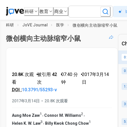
科研
教育
商业
科研
JoVE Journal
医学
微创横向主动脉缩窄小鼠
微创横向主动脉缩窄小鼠
Ch
0
0
20.8K 次观
•
被引用 42
•
07:40
分
•
2017年3月14
看
次
钟
日
1
DOI :
10.3791/55293-v
•
2017年3月14日
20.8K 次观看
3
1
2
,
,
Aung Moe Zaw
Connor M. Williams
3
1
5
,
Helen K. W. Law
Billy Kwok Chong Chow