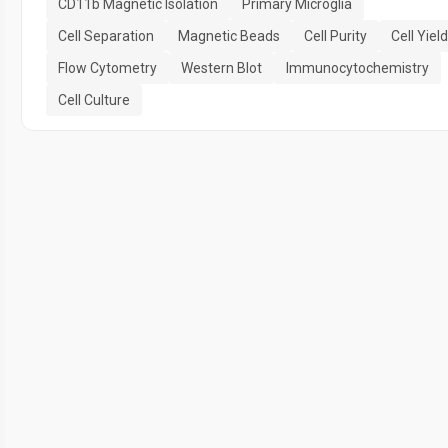
CD11b Magnetic Isolation
Primary Microglia
Cell Separation
Magnetic Beads
Cell Purity
Cell Yield
Flow Cytometry
Western Blot
Immunocytochemistry
Cell Culture