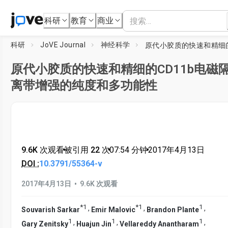
科研
教育
商业
科研
JoVE Journal
神经科学
原代小胶质的快速和精细的CD11b电磁
离带增强的纯度和多功能性
9.6K 次观看
•
被引用 22 次
•
07:54
分钟
•
2017年4月13日
DOI :
10.3791/55364-v
•
2017年4月13日
9.6K 次观看
*
1
*
1
1
,
,
,
Souvarish Sarkar
Emir Malovic
Brandon Plante
1
1
1
,
,
,
Gary Zenitsky
Huajun Jin
Vellareddy Anantharam