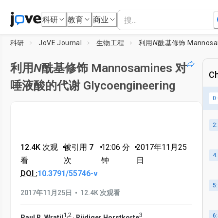
科研
教育
商业
科研
JoVE Journal
生物工程
利用
N
酰基修饰 Mannosamines 对唾液酸的代谢 Glycoenginee
利用
N
酰基修饰 Mannosamines 对
Ch
唾液酸的代谢 Glycoengineering
0
2
12.4K 次观
•
被引用 7
•
12:06
分
•
2017年11月25
4
看
次
钟
日
DOI :
10.3791/55746-v
5
•
2017年11月25日
12.4K 次观看
1
,
2
3
6
,
Paul R. Wratil
Rüdiger Horstkorte