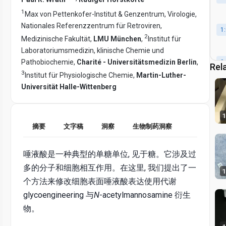
1
Max von Pettenkofer-Institut & Genzentrum, Virologie,
Nationales Referenzzentrum für Retroviren,
1
2
Medizinische Fakultät,
LMU München
,
Institut für
Laboratoriumsmedizin, klinische Chemie und
Pathobiochemie,
Charité - Universitätsmedizin Berlin
,
9
Rel
3
Institut für Physiologische Chemie,
Martin-Luther-
Universität Halle-Wittenberg
10
1
摘要
文字稿
洞察
生物制药洞察
唾液酸是一种典型的单糖单位, 见于糖。它涉及过
多的分子和细胞相互作用。在这里, 我们提出了一
1
个方法来修改细胞表面唾液酸表达使用代谢
glycoengineering 与
N
-acetylmannosamine 衍生
物。