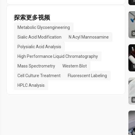
1
探索更多视频
Metabolic Glycoengineering
0
Sialic Acid Modification
N Acyl Mannosamine
Polysialic Acid Analysis
High Performance Liquid Chromatography
Mass Spectrometry
Western Blot
1
Cell Culture Treatment
Fluorescent Labeling
HPLC Analysis
0
0