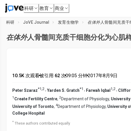
科研
教育
商业
科研
JoVE Journal
发育生物学
在体外
人骨髓间充质干
在体外
人骨髓间充质干细胞分化为心肌
10.5K 次观看
•
被引用 62 次
•
09:05
分钟
•
2017年8月9日
*
1
,
2
*
1
1
,
2
,
,
,
Peter Szaraz
Yarden S. Gratch
Farwah Iqbal
Cliffo
1
2
Create Fertility Centre
,
Department of Physiology,
University
4
University of Toronto
,
Department of Physiology,
University 
College Hospital
*
These authors contributed equally