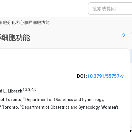
细胞分化为心肌样细胞功能
样细胞功能
DOI :
10.3791/55757-v
1
,
2
,
3
,
4
,
5
rd L. Librach
3
 of Toronto
,
Department of Obstetrics and Gynecology,
5
of Toronto
,
Department of Obstetrics and Gynecology,
Women's