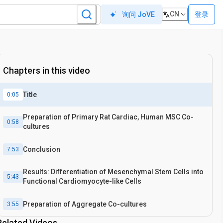
CN
登录
询问 JoVE
Chapters in this video
Title
0:05
Preparation of Primary Rat Cardiac, Human MSC Co-
0:58
cultures
Conclusion
7:53
Results: Differentiation of Mesenchymal Stem Cells into
5:43
Functional Cardiomyocyte-like Cells
Preparation of Aggregate Co-cultures
3:55
Related Videos