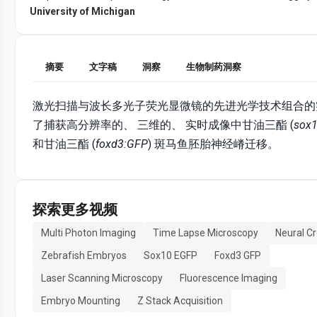
University of Michigan
摘要
文字稿
洞察
生物制药洞察
激光扫描与波长多光子荧光显微镜的先进光学技术组合的
了捕获高分辨率的、 三维的、 实时成像中甘油三酯 (
sox
和甘油三酯 (
foxd3:GFP
) 斑马鱼胚胎神经嵴迁移。
探索更多视频
Multi Photon Imaging
Time Lapse Microscopy
Neural Cr
Zebrafish Embryos
Sox10 EGFP
Foxd3 GFP
Laser Scanning Microscopy
Fluorescence Imaging
Embryo Mounting
Z Stack Acquisition