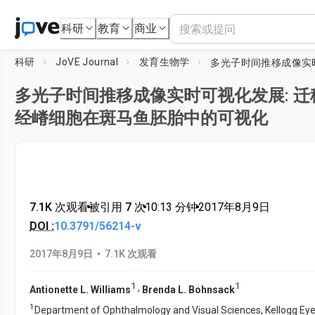
科研
教育
商业
科研
JoVE Journal
发育生物学
多光子时间推移成像实时可视化发展: 迁
经嵴细胞在斑马鱼胚胎中的可视化
7.1K 次观看
•
被引用 7 次
•
10:13
分钟
•
2017年8月9日
DOI :
10.3791/56214-v
•
2017年8月9日
7.1K 次观看
1
1
,
Antionette L. Williams
Brenda L. Bohnsack
1
Department of Ophthalmology and Visual Sciences, Kellogg Eye