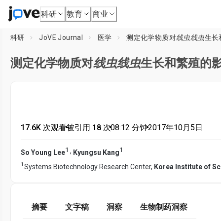
科研
教育
商业
科研
JoVE Journal
医学
测定化学物质对
线虫线虫
生长
测定化学物质对
线虫线虫
生长和繁殖的
17.6K 次观看
•
被引用 18 次
•
08:12
分钟
•
2017年10月5日
1
1
,
So Young Lee
Kyungsu Kang
1
Systems Biotechnology Research Center,
Korea Institute of 
摘要
文字稿
洞察
生物制药洞察