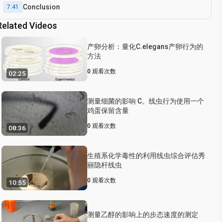
Conclusion
7:41
Related Videos
产卵分析：量化C.elegans产卵行为的
方法
0
观看次数
02:25
测量细菌的影响 C。线虫行为使用一个
鸡蛋保留含量
0
观看次数
08:36
生殖系化学毒性的利用线虫综合评估秀
丽隐杆线虫
0
观看次数
10:55
测量乙醇的影响上的步态速度的测定