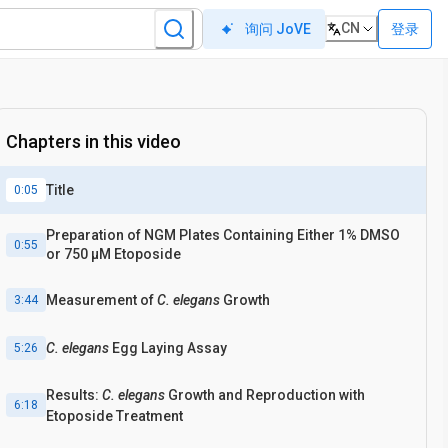
CN
登录
询问 JoVE
Chapters in this video
Title
0:05
Preparation of NGM Plates Containing Either 1% DMSO
0:55
or 750 μM Etoposide
Measurement of
C. elegans
Growth
3:44
C. elegans
Egg Laying Assay
5:26
Results:
C. elegans
Growth and Reproduction with
6:18
Etoposide Treatment