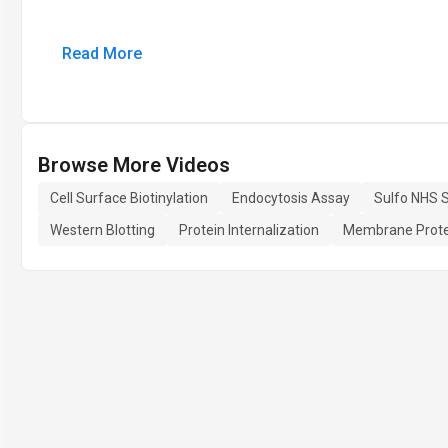
Read More
Browse More Videos
Cell Surface Biotinylation
Endocytosis Assay
Sulfo NHS S
Western Blotting
Protein Internalization
Membrane Prote