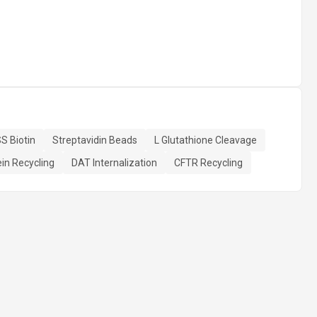
S Biotin
Streptavidin Beads
L Glutathione Cleavage
in Recycling
DAT Internalization
CFTR Recycling