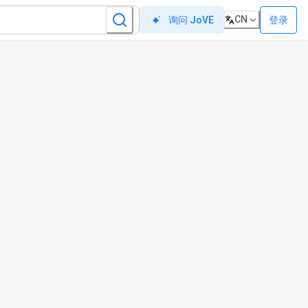
CN
登录
询问 JoVE