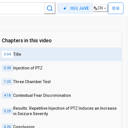
CN
登录
询问 JoVE
Chapters in this video
Title
0:04
Injection of PTZ
0:38
Three Chamber Test
1:20
Contextual Fear Discrimination
4:18
Results: Repetitive Injection of PTZ Induces an Increase
5:29
in Seizure Severity
Conclusion
6:26