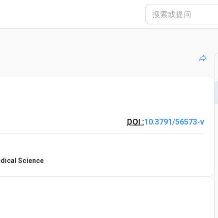
DOI :
10.3791/56573-v
edical Science