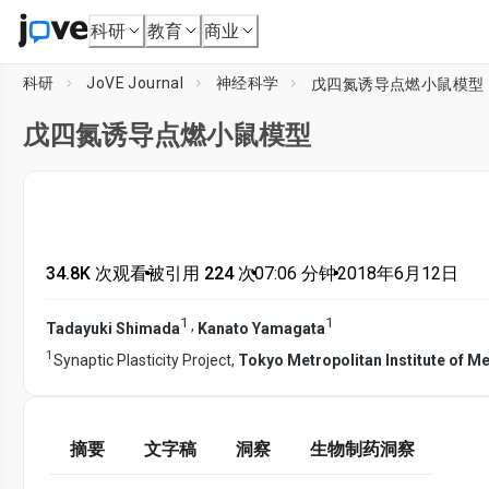
科研
教育
商业
科研
JoVE Journal
神经科学
戊四氮诱导点燃小鼠模型
戊四氮诱导点燃小鼠模型
34.8K 次观看
•
被引用 224 次
•
07:06
分钟
•
2018年6月12日
1
1
,
Tadayuki Shimada
Kanato Yamagata
1
Synaptic Plasticity Project,
Tokyo Metropolitan Institute of M
摘要
文字稿
洞察
生物制药洞察