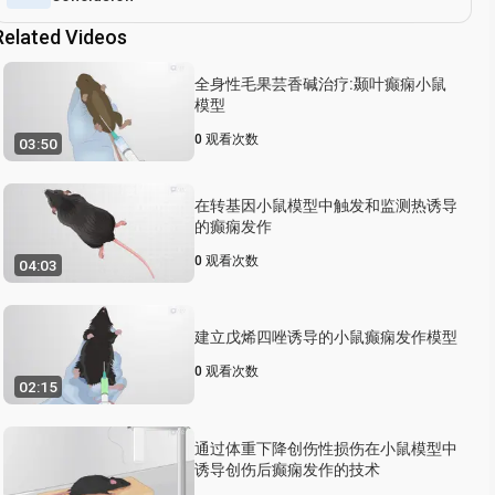
Related Videos
全身性毛果芸香碱治疗:颞叶癫痫小鼠
模型
0
观看次数
03:50
在转基因小鼠模型中触发和监测热诱导
的癫痫发作
0
观看次数
04:03
建立戊烯四唑诱导的小鼠癫痫发作模型
0
观看次数
02:15
通过体重下降创伤性损伤在小鼠模型中
诱导创伤后癫痫发作的技术