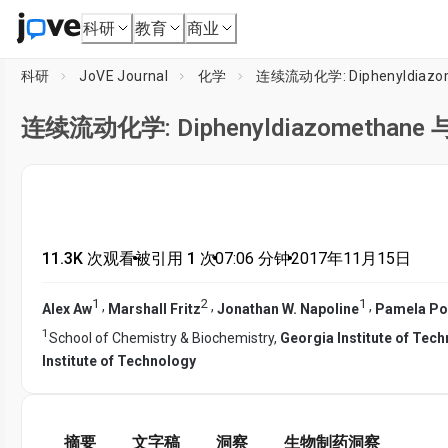
科研
教育
商业
科研
JoVE Journal
化学
连续流动化学: Diphenyldiazo
连续流动化学: Diphenyldiazomethane 
11.3K 次观看
•
被引用 1 次
•
07:06
分钟
•
2017年11月15日
1
2
1
,
,
,
Alex Aw
Marshall Fritz
Jonathan W. Napoline
Pamela Pol
1
School of Chemistry & Biochemistry,
Georgia Institute of Tec
Institute of Technology
摘要
文字稿
洞察
生物制药洞察