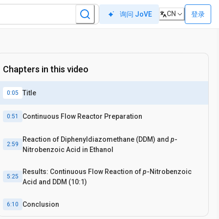
CN
登录
询问 JoVE
Chapters in this video
Title
0:05
Continuous Flow Reactor Preparation
0:51
Reaction of Diphenyldiazomethane (DDM) and
p
-
2:59
Nitrobenzoic Acid in Ethanol
Results: Continuous Flow Reaction of
p
-Nitrobenzoic
5:25
Acid and DDM (10:1)
Conclusion
6:10