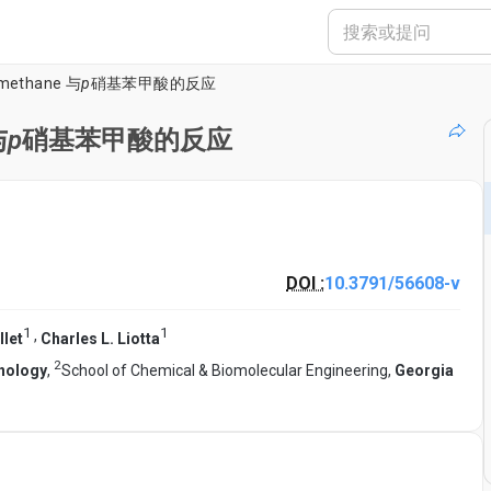
methane 与
p
硝基苯甲酸的反应
与
p
硝基苯甲酸的反应
DOI :
10.3791/56608-v
1
1
,
let
Charles L. Liotta
2
hnology
,
School of Chemical & Biomolecular Engineering,
Georgia