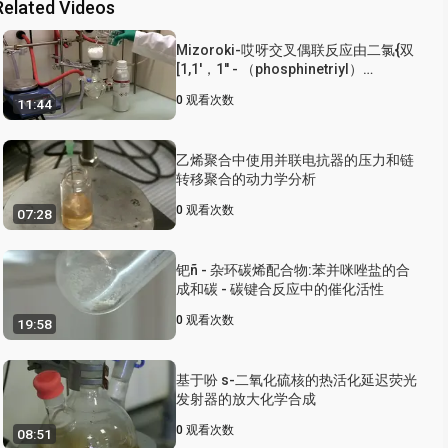
Related Videos
Mizoroki-哎呀交叉偶联反应由二氯{双
[1,1'，1'' - （phosphinetriyl）
tripiperidine]}钯催化在温和的反应条
0
观看次数
11:44
件
乙烯聚合中使用并联电抗器的压力和链
转移聚合的动力学分析
0
观看次数
07:28
钯ñ - 杂环碳烯配合物:苯并咪唑盐的合
成和碳 - 碳键合反应中的催化活性
0
观看次数
19:58
基于吩 s-二氧化硫核的热活化延迟荧光
发射器的放大化学合成
0
观看次数
08:51