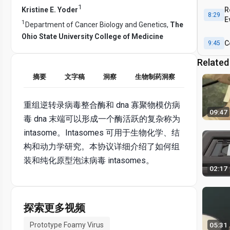
1
Kristine E. Yoder
R
8:29
E
1
Department of Cancer Biology and Genetics,
The
Ohio State University College of Medicine
C
9:45
Related
摘要
文字稿
洞察
生物制药洞察
重组逆转录病毒整合酶和 dna 寡聚物模仿病
09:47
毒 dna 末端可以形成一个酶活跃的复杂称为
intasome。Intasomes 可用于生物化学、结
构和动力学研究。本协议详细介绍了如何组
装和纯化原型泡沫病毒 intasomes。
02:17
探索更多视频
Prototype Foamy Virus
05:31