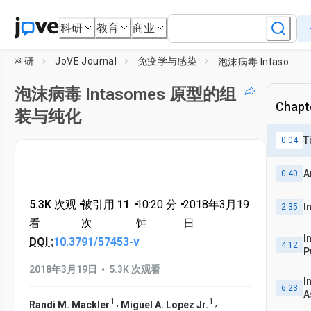
科研
教育
商业
科研
JoVE Journal
免疫学与感染
泡沫病毒 Intasomes 原型的组装与纯化
泡沫病毒 Intasomes 原型的组
Chapte
装与纯化
T
0:04
A
0:40
5.3K 次观
•
被引用 11
•
10:20
分
•
2018年3月19
I
2:35
看
次
钟
日
I
DOI :
10.3791/57453-v
4:12
P
•
2018年3月19日
5.3K 次观看
I
6:23
A
1
1
,
,
Randi M. Mackler
Miguel A. Lopez Jr.
S