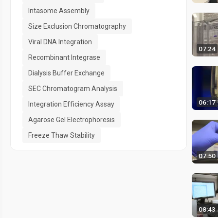
Intasome Assembly
Size Exclusion Chromatography
Viral DNA Integration
07:24
Recombinant Integrase
Dialysis Buffer Exchange
SEC Chromatogram Analysis
06:17
Integration Efficiency Assay
Agarose Gel Electrophoresis
Freeze Thaw Stability
07:50
08:43