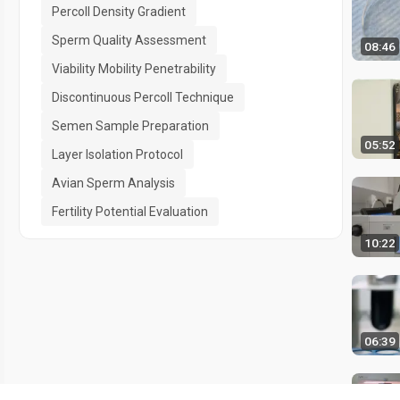
Percoll Density Gradient
Sperm Quality Assessment
08:46
Viability Mobility Penetrability
Discontinuous Percoll Technique
Semen Sample Preparation
05:52
Layer Isolation Protocol
Avian Sperm Analysis
Fertility Potential Evaluation
10:22
06:39