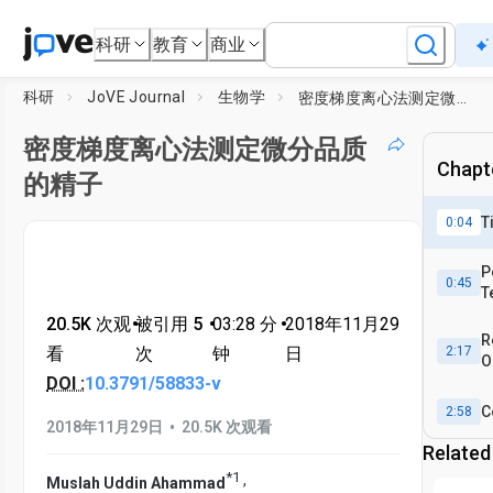
科研
教育
商业
科研
JoVE Journal
生物学
密度梯度离心法测定微分品质的精子
密度梯度离心法测定微分品质
Chapte
的精子
T
0:04
P
0:45
T
20.5K 次观
•
被引用 5
•
03:28
分
•
2018年11月29
R
看
次
钟
日
2:17
O
DOI :
10.3791/58833-v
C
2:58
•
2018年11月29日
20.5K 次观看
Related
*
1
,
Muslah Uddin Ahammad