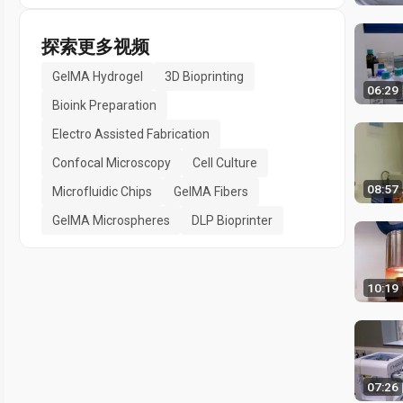
探索更多视频
GelMA Hydrogel
3D Bioprinting
06:29
Bioink Preparation
Electro Assisted Fabrication
Confocal Microscopy
Cell Culture
08:57
Microfluidic Chips
GelMA Fibers
GelMA Microspheres
DLP Bioprinter
10:19
07:26