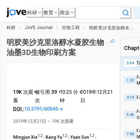
科研
教育
商业
科研
JoVE Journal
生物工程
明胶美沙克里洛醇水凝胶生物油墨3D生物印刷方案
明胶美沙克里洛醇水凝胶生物
Chapte
油墨3D生物印刷方案
T
0:04
F
1:20
M
19K 次观
•
被引用 39
•
10:25
分
•
2019年12月21
F
4:19
看
次
钟
日
DOI :
10.3791/60545-v
F
5:46
G
•
2019年12月21日
19K 次观看
F
7:08
1
,
2
1
,
2
1
,
2
,
,
,
M
Mingjun Xie
Kang Yu
Yuan Sun