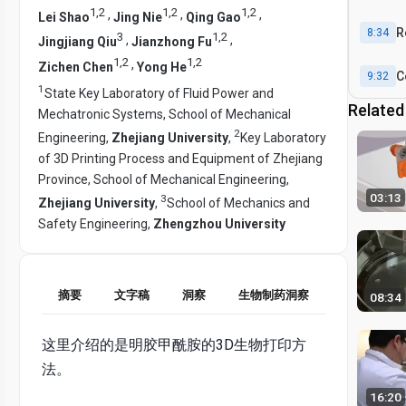
1
,
2
1
,
2
1
,
2
,
,
,
Lei Shao
Jing Nie
Qing Gao
R
8:34
3
1
,
2
,
,
Jingjiang Qiu
Jianzhong Fu
1
,
2
1
,
2
,
Zichen Chen
Yong He
C
9:32
1
State Key Laboratory of Fluid Power and
Related
Mechatronic Systems, School of Mechanical
2
Engineering,
Zhejiang University
,
Key Laboratory
of 3D Printing Process and Equipment of Zhejiang
Province, School of Mechanical Engineering,
03:13
3
Zhejiang University
,
School of Mechanics and
Safety Engineering,
Zhengzhou University
摘要
文字稿
洞察
生物制药洞察
08:34
这里介绍的是明胶甲酰胺的3D生物打印方
法。
16:20