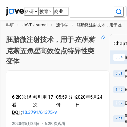
科研
教育
商业
科研
JoVE Journal
遗传学
胚胎微注射技术，用于
在库莱克斯五角星
胚胎微注射技术，用于
在库莱
Chapte
克斯五角星
高效位点特异性突
I
0:04
变体
A
0:51
P
E
1:46
6.2K 次观
•
被引用 17
•
05:59
分
•
2020年5月24
E
3:32
看
次
钟
日
DOI :
10.3791/61375-v
R
4:08
R
•
2020年5月24日
6.2K 次观看
S