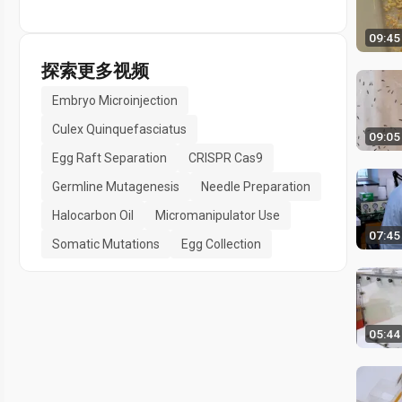
09:45
探索更多视频
Embryo Microinjection
Culex Quinquefasciatus
09:05
Egg Raft Separation
CRISPR Cas9
Germline Mutagenesis
Needle Preparation
Halocarbon Oil
Micromanipulator Use
07:45
Somatic Mutations
Egg Collection
05:44