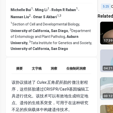
T
C
5:25
1
1
1
,
,
,
Michelle Bui
Ming Li
Robyn R Raban
Related
2
1
,
3
,
Nannan Liu
Omar S Akbari
1
Section of Cell and Developmental Biology,
2
University of California, San Diego
,
Department
of Entomology and Plant Patholog,
Auburn
17:39
3
University
,
Tata Institute for Genetics and Society,
University of California, San Diego
04:21
摘要
文字稿
洞察
生物制药洞察
该协议描述了
Culex五角星胚胎的
微注射程
序，这些胚胎通过CRISPR/Cas9基因编辑工
具进行优化。该技术可以有效地生成特定地
03:12
点、遗传的生殖系突变，可用于在这种研究
不足的疾病载体中构建遗传技术。