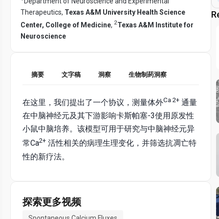
Department of Neuroscience and Experimental
Therapeutics,
Texas A&M University Health Science
R
2
Center, College of Medicine
,
Texas A&M Institute for
Neuroscience
摘要
文字稿
洞察
生物制药洞察
Ca 2+
在这里，我们提出了一个协议，测量体外
通量
在中脑神经元及其下游影响卡斯帕塞-3使用原发性
小鼠中脑培养。该模型可用于研究与中脑神经元异
2+
常Ca
活性相关的病理生理变化，并筛选抗凋亡特
性的新疗法。
探索更多视频
Spontaneous Calcium Fluxes