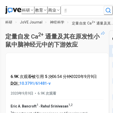
科研
教育
商业
2+
科研
JoVE Journal
神经科学
定量自发 Ca
通量及其在原发性小鼠中脑神经元中的下游效应
2+
定量自发 Ca
通量及其在原发性小
鼠中脑神经元中的下游效应
6.9K 次观看
•
被引用 5 次
•
06:54
分钟
•
2020年9月9日
DOI :
10.3791/61481-v
•
2020年9月9日
6.9K 次观看
1
1
,
2
,
Eric A. Bancroft
Rahul Srinivasan
1