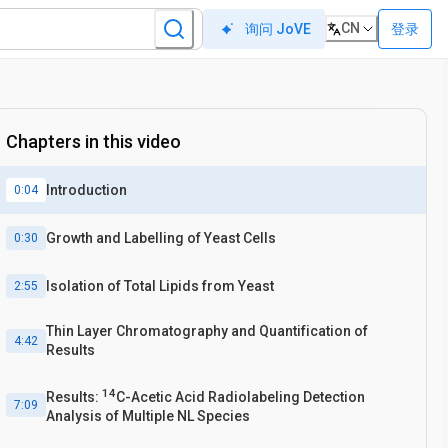
CN
登录
询问 JoVE
Chapters in this video
Introduction
0:04
Growth and Labelling of Yeast Cells
0:30
Isolation of Total Lipids from Yeast
2:55
Thin Layer Chromatography and Quantification of
4:42
Results
14
Results:
C-Acetic Acid Radiolabeling Detection
7:09
Analysis of Multiple NL Species