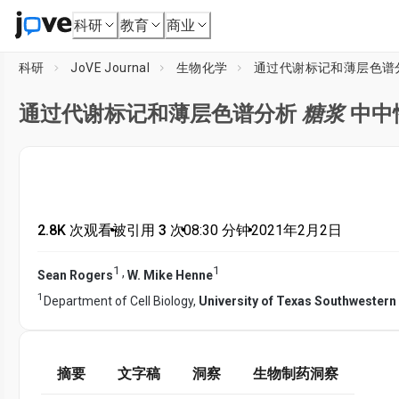
科研
教育
商业
科研
JoVE Journal
生物化学
通过代谢标记和薄层色谱
通过代谢标记和薄层色谱分析
糖浆
中中
2.8K 次观看
•
被引用 3 次
•
08:30
分钟
•
2021年2月2日
1
1
,
Sean Rogers
W. Mike Henne
1
Department of Cell Biology,
University of Texas Southwestern
摘要
文字稿
洞察
生物制药洞察