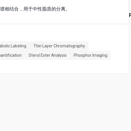
色谱相结合，用于中性脂质的分离。
bolic Labeling
Thin Layer Chromatography
uantification
Sterol Ester Analysis
Phosphor Imaging