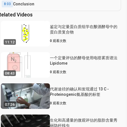
Conclusion
8:03
Related Videos
鉴定与定量蛋白质组学在酿酒酵母中的
蛋白质复合物
0
观看次数
11:12
一个定量评估的酵母使用电喷雾质谱法
Lipidome
0
观看次数
08:43
代谢途径的确认和发现通过 13 C -
Proteinogenic氨基酸的标签
0
观看次数
07:26
生化和高通量的微观评估的脂肪含量秀
丽隐杆线虫