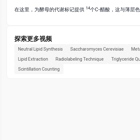
14
在这里，为酵母的代谢标记提供
个C-醋酸，这与薄层
探索更多视频
Neutral Lipid Synthesis
Saccharomyces Cerevisiae
Meta
Lipid Extraction
Radiolabeling Technique
Triglyceride Q
Scintillation Counting