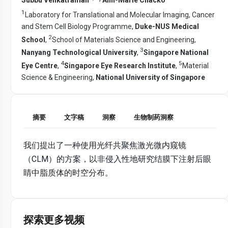
1
Laboratory for Translational and Molecular Imaging, Cancer
and Stem Cell Biology Programme,
Duke-NUS Medical
2
School
,
School of Materials Science and Engineering,
3
Nanyang Technological University
,
Singapore National
4
5
Eye Centre
,
Singapore Eye Research Institute
,
Material
Science & Engineering,
National University of Singapore
摘要
文字稿
洞察
生物制药洞察
我们提出了一种使用光纤共聚焦激光微内窥镜
（CLM）的方案，以非侵入性地研究结膜下注射后眼
睛中脂质体的时空分布。
探索更多视频