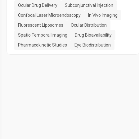
Ocular Drug Delivery
Subconjunctival Injection
Confocal Laser Microendoscopy
In Vivo Imaging
Fluorescent Liposomes
Ocular Distribution
Spatio Temporal Imaging
Drug Bioavailability
Pharmacokinetic Studies
Eye Biodistribution