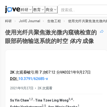
科研
教育
商业
科研
JoVE Journal
生物工程
使用光纤共聚焦激光微内窥镜检查的
眼部药物输送系统的时空
体内
成像
2K 次观看
•
被引用 7 次
•
07:12
分钟
•
2021年9月27日
DOI :
10.3791/62685-v
•
2021年9月27日
2K 次观看
1
,
2
3
,
4
,
,
Su Yin Chaw
Tina Tzee Ling Wong
2
,
5
1
,
Subbu Venkatraman
Ann-Marie Chacko