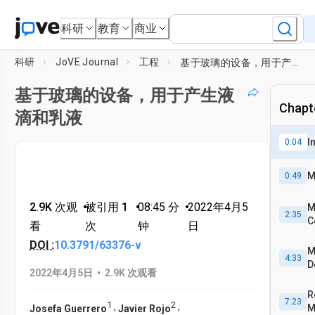
科研
教育
商业
科研
JoVE Journal
工程
基于玻璃的设备，用于产生液滴和乳液
基于玻璃的设备，用于产生液
Chapte
滴和乳液
I
0:04
M
0:49
2.9K 次观
•
被引用 1
•
08:45
分
•
2022年4月5
M
2:35
C
看
次
钟
日
DOI :
10.3791/63376-v
M
4:33
D
•
2022年4月5日
2.9K 次观看
R
7:23
1
2
,
,
M
Josefa Guerrero
Javier Rojo