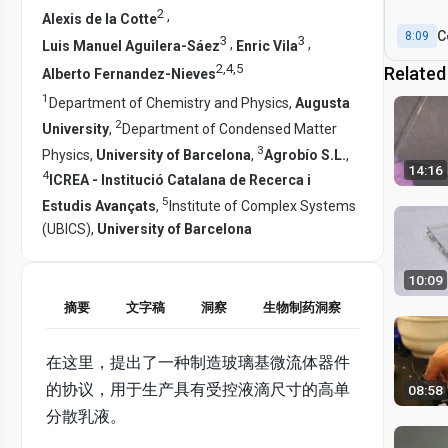
U
2
,
Alexis de la Cotte
M
C
8:09
3
3
,
,
Luis Manuel Aguilera-Sáez
Enric Vila
2
,
4
,
5
Related
Alberto Fernandez-Nieves
1
Department of Chemistry and Physics,
Augusta
2
University
,
Department of Condensed Matter
3
Physics,
University of Barcelona
,
Agrobío S.L.
,
14:16
4
ICREA - Institució Catalana de Recerca i
5
Estudis Avançats
,
Institute of Complex Systems
(UBICS),
University of Barcelona
10:09
摘要
文字稿
洞察
生物制药洞察
在这里，提出了一种制造玻璃基微流体器件
的协议，用于生产具有受控液滴尺寸的高单
08:58
分散乳液。