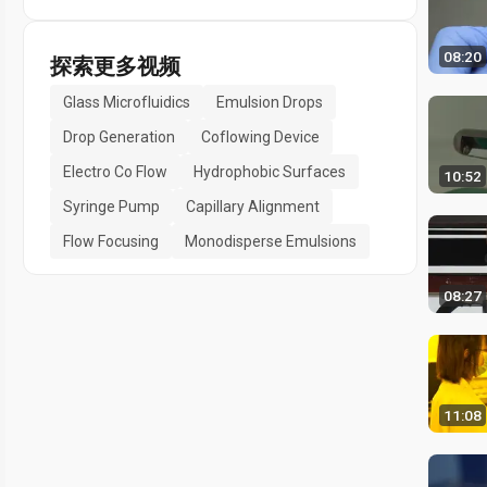
08:20
探索更多视频
Glass Microfluidics
Emulsion Drops
Drop Generation
Coflowing Device
Electro Co Flow
Hydrophobic Surfaces
10:52
Syringe Pump
Capillary Alignment
Flow Focusing
Monodisperse Emulsions
08:27
11:08