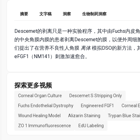
摘要
文字稿
洞察
生物制药洞察
Descemet的剥离只是一种实验程序，其中由Fuchs内
的中央角膜内膜的患者剥离Descemet的膜，以便外周
们提出了在营养不良性人角膜
离体
模拟DSO的新方法，
eFGF1（NM141）刺激加速愈合。
探索更多视频
Corneal Organ Culture
Descemet S Stripping Only
Fuchs Endothelial Dystrophy
Engineered FGF1
Corneal E
Wound Healing Model
Alizarin Staining
Trypan Blue Sta
ZO 1 Immunofluorescence
EdU Labeling