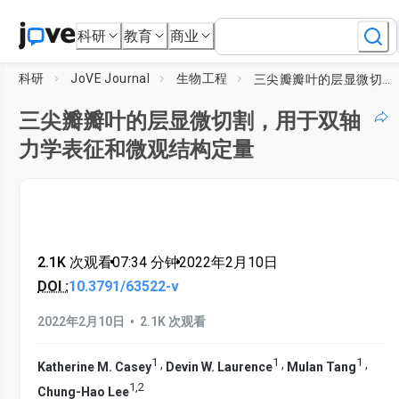
科研
教育
商业
科研
JoVE Journal
生物工程
三尖瓣瓣叶的层显微切割，用于双轴力学表征和微观结构定量
三尖瓣瓣叶的层显微切割，用于双轴
力学表征和微观结构定量
2.1K 次观看
•
07:34
分钟
•
2022年2月10日
DOI :
10.3791/63522-v
•
2022年2月10日
2.1K 次观看
1
1
1
,
,
,
Katherine M. Casey
Devin W. Laurence
Mulan Tang
1
,
2
Chung-Hao Lee