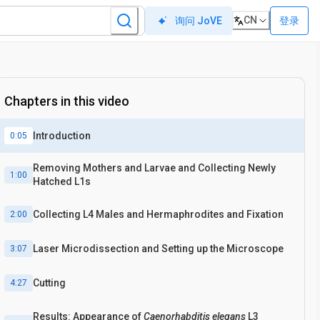
CN
登录
询问 JoVE
Chapters in this video
Introduction
0:05
Removing Mothers and Larvae and Collecting Newly
1:00
Hatched L1s
Collecting L4 Males and Hermaphrodites and Fixation
2:00
Laser Microdissection and Setting up the Microscope
3:07
Cutting
4:27
Results: Appearance of
Caenorhabditis elegans
L3