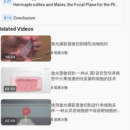
6:27
Hermaphrodites and Males, the Focal Plane for the PEN
Membrane Slide for Laser Dissection, and Power
Analysis Using PowsimR
Conclusion
8:14
Related Videos
激光捕获显微切割哺乳动物组织
0
观看次数
16:34
激光显微切割:一种从 3D 器官型培养模
型中分离侵袭的结直肠癌细胞的技术
0
观看次数
03:53
使用激光捕获显微切割进行单细胞采
样:一种从异质细胞群中收获靶细胞的
技术
0
观看次数
02:30