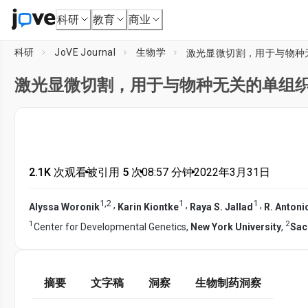
科研
教育
商业
科研
JoVE Journal
生物学
激光显微切割，用于与物种
激光显微切割，用于与物种无关的单组
2.1K 次观看
•
被引用 5 次
•
08:57
分钟
•
2022年3月31日
1
,
2
1
1
,
,
,
Alyssa Woronik
Karin Kiontke
Raya S. Jallad
R. Antoni
1
2
Center for Developmental Genetics,
New York University
,
Sac
摘要
文字稿
洞察
生物制药洞察