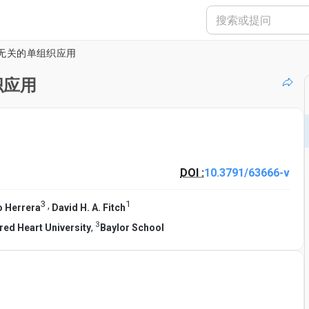
无关的单组织应用
织应用
DOI :
10.3791/63666-v
3
1
,
o Herrera
David H. A. Fitch
3
red Heart University
,
Baylor School