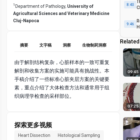
T
8:40
1
Department of Pathology,
University of
C
P
Agricultural Sciences and Veterinary Medicine
t
Cluj-Napoca
R
9:46
H
t
Related
C
10:13
摘要
文字稿
洞察
生物制药洞察
由于解剖结构复杂，心脏样本的一致可重复
解剖和收集方案的实施可能具有挑战性。本
09:45
手稿介绍了一些标准心脏夹层方案的关键要
素，重点介绍了大体检查方法和通常用于组
织病理学检查的采样部位。
07:25
探索更多视频
Heart Dissection
Histological Sampling