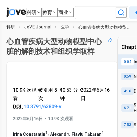
科研
教育
商业
科研
JoVE Journal
医学
心血管疾病大型动物模型中心脏的解剖技术和组织学取样
心血管疾病大型动物模型中心
Chapte
脏的解剖技术和组织学取样
I
0:04
N
0:59
10.9K 次观
•
被引用 5
•
10:53
分
•
2022年6月16
D
4:16
看
次
钟
日
S
DOI :
10.3791/63809-v
6:21
H
•
2022年6月16日
10.9K 次观看
S
7:53
1
1
,
Irina Constantin
Alexandru Flaviu Tăbăran