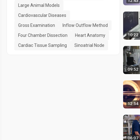
12:43
Large Animal Models
Cardiovascular Diseases
Gross Examination
Inflow Outflow Method
10:22
Four Chamber Dissection
Heart Anatomy
Cardiac Tissue Sampling
Sinoatrial Node
09:52
12:54
06:07