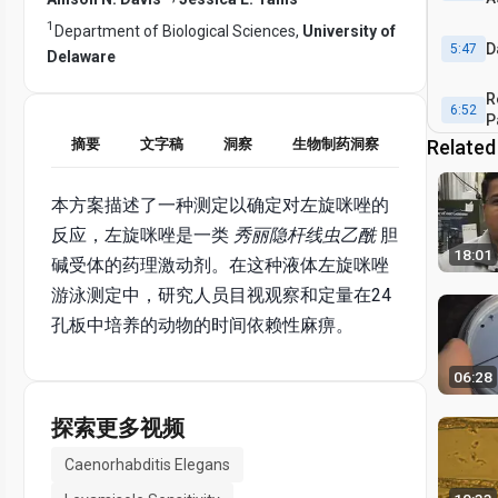
1
Department of Biological Sciences,
University of
D
5:47
Delaware
R
6:52
P
R
Related
摘要
文字稿
洞察
生物制药洞察
e
C
7:28
本方案描述了一种测定以确定对左旋咪唑的
反应，左旋咪唑是一类
秀丽隐杆线虫乙酰
胆
18:01
碱受体的药理激动剂。在这种液体左旋咪唑
游泳测定中，研究人员目视观察和定量在24
孔板中培养的动物的时间依赖性麻痹。
06:28
探索更多视频
Caenorhabditis Elegans