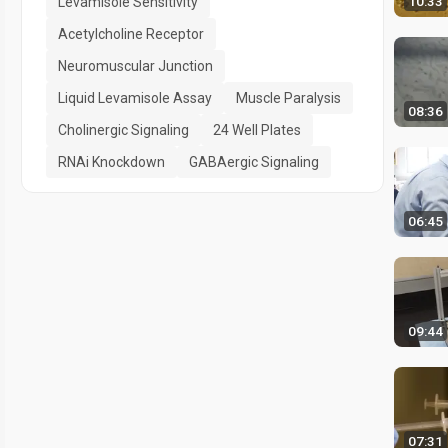
10:33
Levamisole Sensitivity
Acetylcholine Receptor
Neuromuscular Junction
Liquid Levamisole Assay
Muscle Paralysis
08:36
Cholinergic Signaling
24 Well Plates
RNAi Knockdown
GABAergic Signaling
06:45
09:44
07:31