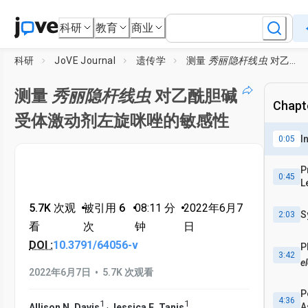
科研
教育
商业
科研
JoVE Journal
遗传学
测量
秀丽隐杆线虫
对乙酰胆碱受体激动剂左旋咪唑的敏感性
测量
秀丽隐杆线虫
对乙酰胆碱
Chapte
受体激动剂左旋咪唑的敏感性
I
0:05
P
0:45
L
5.7K 次观
•
被引用 6
•
08:11
分
•
2022年6月7
S
2:03
看
次
钟
日
DOI :
10.3791/64056-v
P
3:42
e
•
2022年6月7日
5.7K 次观看
P
4:36
1
1
,
A
Allison N. Davis
Jessica E. Tanis