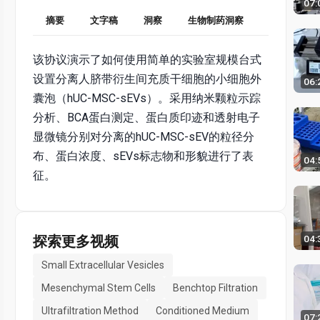
07:
摘要
文字稿
洞察
生物制药洞察
该协议演示了如何使用简单的实验室规模台式
设置分离人脐带衍生间充质干细胞的小细胞外
06:
囊泡（hUC-MSC-sEVs）。采用纳米颗粒示踪
分析、BCA蛋白测定、蛋白质印迹和透射电子
显微镜分别对分离的hUC-MSC-sEV的粒径分
布、蛋白浓度、sEVs标志物和形貌进行了表
04:
征。
探索更多视频
04:
Small Extracellular Vesicles
Mesenchymal Stem Cells
Benchtop Filtration
Ultrafiltration Method
Conditioned Medium
07: