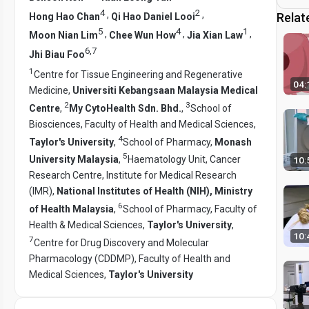
4
2
,
,
Relat
Hong Hao Chan
Qi Hao Daniel Looi
5
4
1
,
,
,
Moon Nian Lim
Chee Wun How
Jia Xian Law
6
,
7
Jhi Biau Foo
1
Centre for Tissue Engineering and Regenerative
04:
Medicine,
Universiti Kebangsaan Malaysia Medical
2
3
Centre
,
My CytoHealth Sdn. Bhd.
,
School of
Biosciences, Faculty of Health and Medical Sciences,
4
Taylor's University
,
School of Pharmacy,
Monash
5
University Malaysia
,
Haematology Unit, Cancer
10:
Research Centre, Institute for Medical Research
(IMR),
National Institutes of Health (NIH), Ministry
6
of Health Malaysia
,
School of Pharmacy, Faculty of
Health & Medical Sciences,
Taylor's University
,
10:
7
Centre for Drug Discovery and Molecular
Pharmacology (CDDMP), Faculty of Health and
Medical Sciences,
Taylor's University