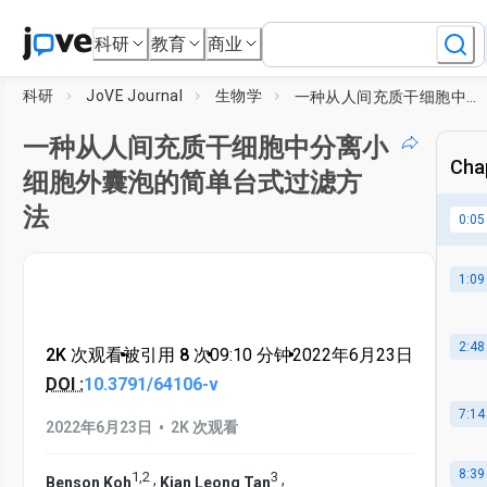
科研
教育
商业
科研
JoVE Journal
生物学
一种从人间充质干细胞中分离小细胞外囊泡的简单台式过滤方法
一种从人间充质干细胞中分离小
Chap
细胞外囊泡的简单台式过滤方
法
0:05
1:09
2:48
2K 次观看
•
被引用 8 次
•
09:10
分钟
•
2022年6月23日
DOI :
10.3791/64106-v
7:14
•
2022年6月23日
2K 次观看
8:39
1
,
2
3
,
,
Benson Koh
Kian Leong Tan