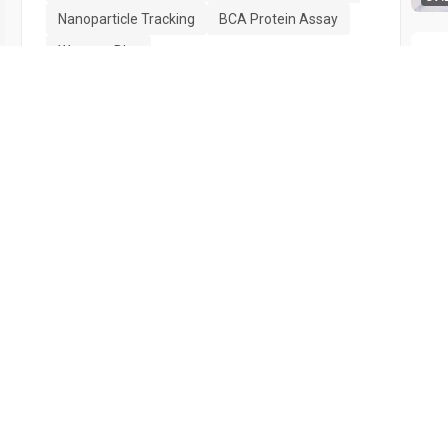
Nanoparticle Tracking
BCA Protein Assay
Western Blot
Transmission Electron Microscope
04:
Exosomal Markers
16:
最后更新
联系我们
向图书馆推荐