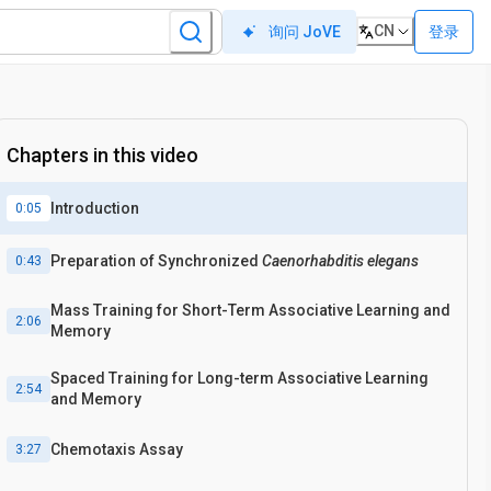
CN
登录
询问 JoVE
Chapters in this video
Introduction
0:05
Preparation of Synchronized
Caenorhabditis elegans
0:43
Mass Training for Short-Term Associative Learning and
2:06
Memory
Spaced Training for Long-term Associative Learning
2:54
and Memory
Chemotaxis Assay
3:27