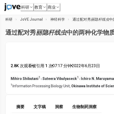
科研
教育
商业
科研
JoVE Journal
神经科学
通过配对秀
丽隐杆线虫
中
通过配对秀
丽隐杆线虫
中的两种化学物
2.8K 次观看
•
被引用 1 次
•
07:17
分钟
•
2022年6月23日
1
1
,
,
Mihiro Shibutani
Suteera Vibulyaseck
Ichiro N. Maruyama
1
Information Processing Biology Unit,
Okinawa Institute of Sci
摘要
文字稿
洞察
生物制药洞察