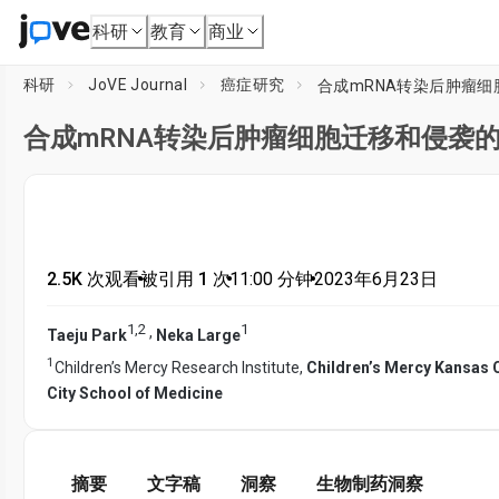
科研
教育
商业
科研
JoVE Journal
癌症研究
合成mRNA转染后肿瘤
合成mRNA转染后肿瘤细胞迁移和侵袭
2.5K 次观看
•
被引用 1 次
•
11:00
分钟
•
2023年6月23日
1
,
2
1
,
Taeju Park
Neka Large
1
Children’s Mercy Research Institute,
Children’s Mercy Kansas C
City School of Medicine
摘要
文字稿
洞察
生物制药洞察