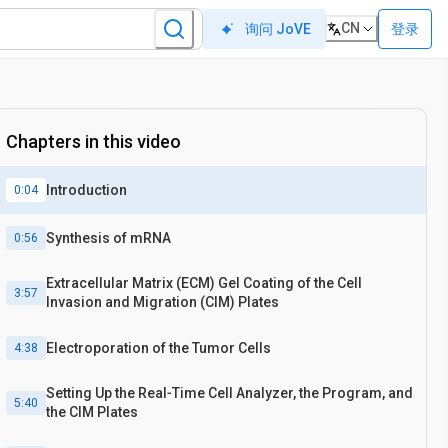
CN
登录
询问 JoVE
Chapters in this video
Introduction
0:04
Synthesis of mRNA
0:56
Extracellular Matrix (ECM) Gel Coating of the Cell
3:57
Invasion and Migration (CIM) Plates
Electroporation of the Tumor Cells
4:38
Setting Up the Real‐Time Cell Analyzer, the Program, and
5:40
the CIM Plates