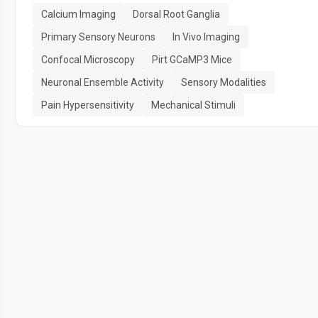
Calcium Imaging
Dorsal Root Ganglia
Primary Sensory Neurons
In Vivo Imaging
Confocal Microscopy
Pirt GCaMP3 Mice
Neuronal Ensemble Activity
Sensory Modalities
Pain Hypersensitivity
Mechanical Stimuli