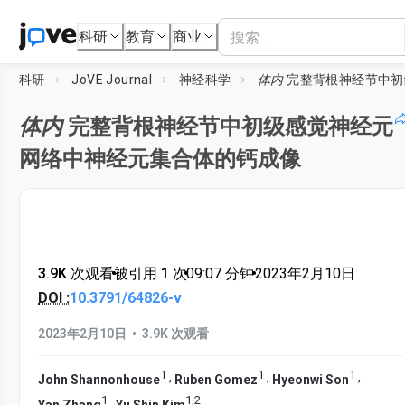
科研
教育
商业
科研
JoVE Journal
神经科学
体内
完整背根神经节中初级感觉神经元网络中神经元集合体的
体内
完整背根神经节中初级感觉神经元
网络中神经元集合体的钙成像
3.9K 次观看
•
被引用 1 次
•
09:07
分钟
•
2023年2月10日
DOI :
10.3791/64826-v
•
2023年2月10日
3.9K 次观看
1
1
1
,
,
,
John Shannonhouse
Ruben Gomez
Hyeonwi Son
1
1
,
2
,
Yan Zhang
Yu Shin Kim