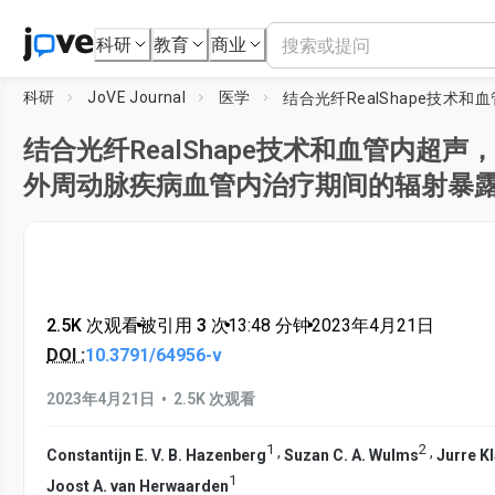
科研
教育
商业
科研
JoVE Journal
医学
结合光纤RealShape技术和血管内超声
外周动脉疾病血管内治疗期间的辐射暴
2.5K 次观看
•
被引用 3 次
•
13:48
分钟
•
2023年4月21日
DOI :
10.3791/64956-v
•
2023年4月21日
2.5K 次观看
1
2
,
,
Constantijn E. V. B. Hazenberg
Suzan C. A. Wulms
Jurre K
1
Joost A. van Herwaarden