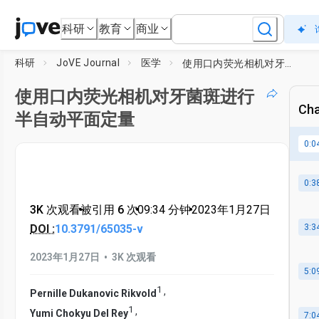
科研
教育
商业
科研
JoVE Journal
医学
使用口内荧光相机对牙菌斑进行半自动平面定量
使用口内荧光相机对牙菌斑进行
Cha
半自动平面定量
0:0
0:3
3K 次观看
•
被引用 6 次
•
09:34
分钟
•
2023年1月27日
DOI :
10.3791/65035-v
3:3
•
2023年1月27日
3K 次观看
5:0
1
,
Pernille Dukanovic Rikvold
1
,
Yumi Chokyu Del Rey
7:0