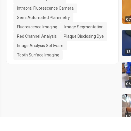
Intraoral Fluorescence Camera
Semi Automated Planimetry
07
Fluorescence Imaging
Image Segmentation
Red Channel Analysis
Plaque Disclosing Dye
Image Analysis Software
13
Tooth Surface Imaging
06
05