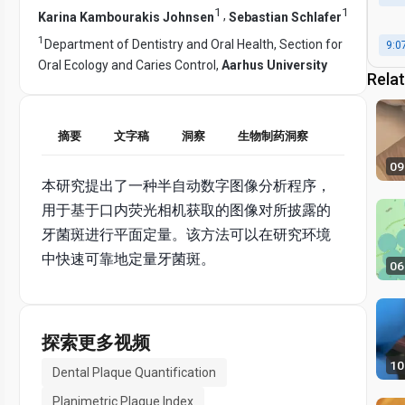
1
1
,
Karina Kambourakis Johnsen
Sebastian Schlafer
1
Department of Dentistry and Oral Health, Section for
9:0
Oral Ecology and Caries Control,
Aarhus University
Rela
摘要
文字稿
洞察
生物制药洞察
09
本研究提出了一种半自动数字图像分析程序，
用于基于口内荧光相机获取的图像对所披露的
牙菌斑进行平面定量。该方法可以在研究环境
中快速可靠地定量牙菌斑。
06
探索更多视频
10
Dental Plaque Quantification
Planimetric Plaque Index