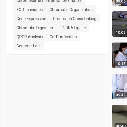
Chromosome Conformation Capture
09:06
3C Techniques
Chromatin Organization
Gene Expression
Chromatin Cross Linking
Chromatin Digestion
T4 DNA Ligase
10:02
QPCR Analysis
Gel Purification
Genomic Loci
10:15
09:32
08:40