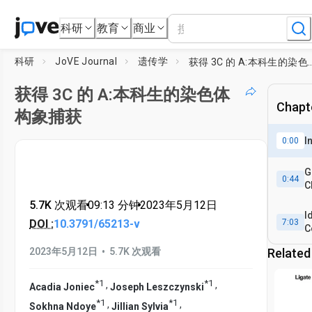
科研
教育
商业
科研
JoVE Journal
遗传学
获得 3C 的 A:本科生
获得 3C 的 A:本科生的染色体
Chapte
构象捕获
I
0:00
G
0:44
C
C
5.7K 次观看
•
09:13
分钟
•
2023年5月12日
I
DOI :
10.3791/65213-v
7:03
C
P
•
2023年5月12日
5.7K 次观看
Related
*
1
*
1
,
,
Acadia Joniec
Joseph Leszczynski
*
1
*
1
,
,
Sokhna Ndoye
Jillian Sylvia