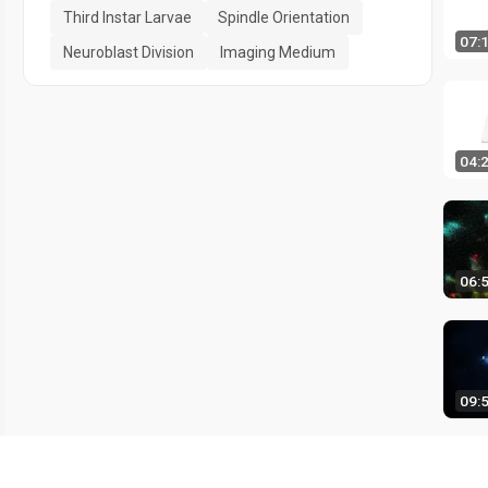
Third Instar Larvae
Spindle Orientation
07:
Neuroblast Division
Imaging Medium
04:
06:
09: