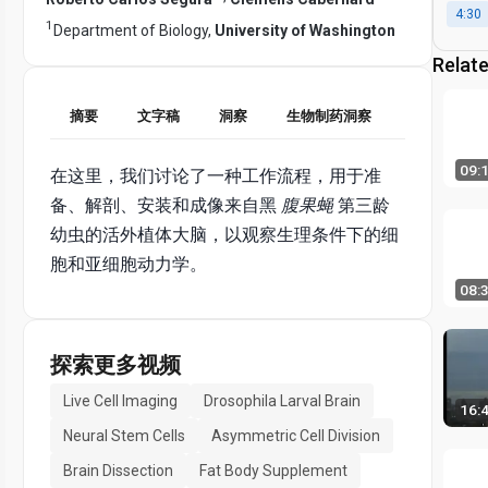
4:30
1
Department of Biology,
University of Washington
Relat
摘要
文字稿
洞察
生物制药洞察
09:
在这里，我们讨论了一种工作流程，用于准
备、解剖、安装和成像来自黑
腹果蝇
第三龄
幼虫的活外植体大脑，以观察生理条件下的细
胞和亚细胞动力学。
08:
探索更多视频
Live Cell Imaging
Drosophila Larval Brain
16:
Neural Stem Cells
Asymmetric Cell Division
Brain Dissection
Fat Body Supplement