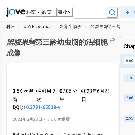
科研
教育
商业
科研
JoVE Journal
发育生物学
黑腹果蝇
第三龄幼虫脑的活细胞成像
黑腹果蝇
第三龄幼虫脑的活细胞
Chap
成像
0:00
1:20
3.5K 次观
•
被引用 7
•
07:06
分
•
2023年6月23
2:06
看
次
钟
日
DOI :
10.3791/65538-v
•
2:55
2023年6月23日
3.5K 次观看
1
1
,
Roberto Carlos Segura
Clemens Cabernard