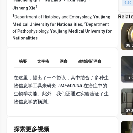
6:50
1
Jisheng Xie
1
Relat
Department of Histology and Embryology,
Youjiang
2
Medical University for Nationalities
,
Department
of Pathophysiology,
Youjiang Medical University for
Nationalities
08:
摘要
文字稿
洞察
生物制药洞察
在这里，提出了一个协议，其中结合了多种生
11:
物信息学工具来研究
TMEM200A
在癌症中的
生物学功能。此外，我们还通过实验验证了生
物信息学的预测。
07:
探索更多视频