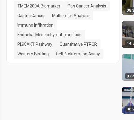
TMEM200A Biomarker
Pan Cancer Analysis
08:
Gastric Cancer
Multiomics Analysis
Immune Infiltration
Epithelial Mesenchymal Transition
14:
PI3K AKT Pathway
Quantitative RTPCR
Western Blotting
Cell Proliferation Assay
07:
06: