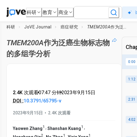
科研
教育
商业
科研
JoVE Journal
癌症研究
TMEM200A
作为泛癌生物标志物的多组学分析
TMEM200A
作为泛癌生物标志物
Chap
的多组学分析
0:00
1:12
2.4K 次观看
•
07:47
分钟
•
2023年9月15日
2:31
DOI :
10.3791/65795-v
•
2023年9月15日
2.4K 次观看
4:02
1
1
,
,
Yaowen Zhang
Shanshan Kuang
2
1
1
,
,
,
Hancheng Qin
Na Zhao
Yixin Yang