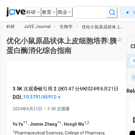
科研
教育
商业
科研
JoVE Journal
生物学
优化小鼠原晶状体上皮细胞培养:胰蛋白酶消化综合指南
优化小鼠原晶状体上皮细胞培养:胰
C
蛋白酶消化综合指南
0
1
3.5K 次观看
•
被引用 2 次
•
03:47
分钟
•
2024年6月21日
Rel
DOI :
10.3791/65912-v
•
2024年6月21日
3.5K 次观看
*
1
*
1
1
,
2
,
,
Yu Yu
Jinmin Zhang
Hongli Wu
1
Pharmaceutical Sciences, College of Pharmacy,