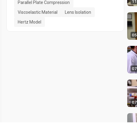
11
Parallel Plate Compression
Viscoelastic Material
Lens Isolation
Hertz Model
05
07
07
07