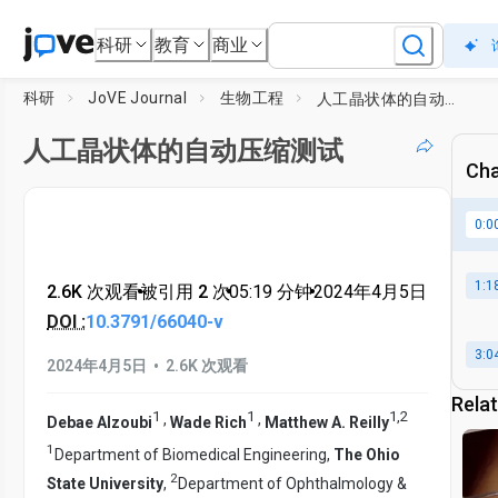
科研
教育
商业
科研
JoVE Journal
生物工程
人工晶状体的自动压缩测试
人工晶状体的自动压缩测试
Cha
0:0
1:1
2.6K 次观看
•
被引用 2 次
•
05:19
分钟
•
2024年4月5日
DOI :
10.3791/66040-v
3:0
•
2024年4月5日
2.6K 次观看
Rela
1
1
1
,
2
,
,
Debae Alzoubi
Wade Rich
Matthew A. Reilly
1
Department of Biomedical Engineering,
The Ohio
2
State University
,
Department of Ophthalmology &