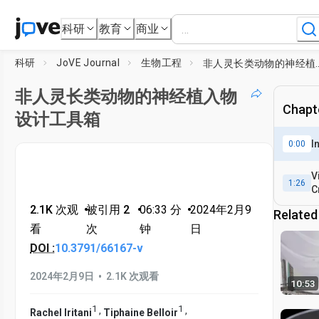
科研
教育
商业
科研
JoVE Journal
生物工程
非人灵长类动物的神
非人灵长类动物的神经植入物
Chapte
设计工具箱
I
0:00
V
1:26
C
S
2.1K 次观
•
被引用 2
•
06:33
分
•
2024年2月9
Related
看
次
钟
日
DOI :
10.3791/66167-v
•
2024年2月9日
2.1K 次观看
10:53
1
1
,
,
Rachel Iritani
Tiphaine Belloir