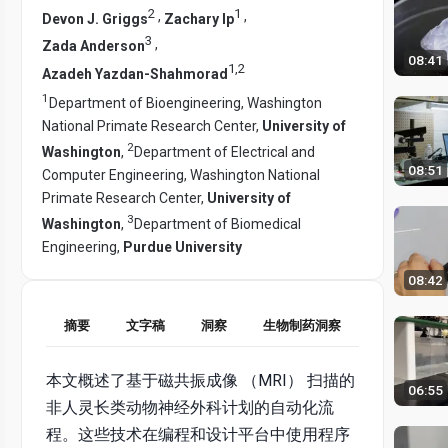
2
1
,
,
Devon J. Griggs
Zachary Ip
3
,
Zada Anderson
08:41
1
,
2
Azadeh Yazdan-Shahmorad
1
Department of Bioengineering, Washington
National Primate Research Center,
University of
2
Washington
,
Department of Electrical and
08:51
Computer Engineering, Washington National
Primate Research Center,
University of
3
Washington
,
Department of Biomedical
Engineering,
Purdue University
08:42
摘要
文字稿
洞察
生物制药洞察
本文概述了基于磁共振成像 （MRI） 扫描的
06:55
非人灵长类动物神经外科计划的自动化流
程。这些技术在编程和设计平台中使用程序