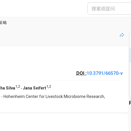
策略
DOI :
10.3791/66570-v
1
,
2
1
,
2
,
ha Silva
Jana Seifert
 - Hohenheim Center for Livestock Microbiome Research,