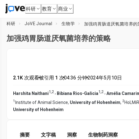
科研
教育
商业
科研
JoVE Journal
生物学
加强鸡胃肠道厌氧菌培养的
加强鸡胃肠道厌氧菌培养的策略
2.1K 次观看
•
被引用 1 次
•
04:36
分钟
•
2024年5月10日
1
,
2
1
,
2
,
,
Harshita Naithani
Bibiana Rios-Galicia
Amélia Camarin
1
2
Institute of Animal Science,
University of Hohenheim
,
HoLMiR
University of Hohenheim
摘要
文字稿
洞察
生物制药洞察