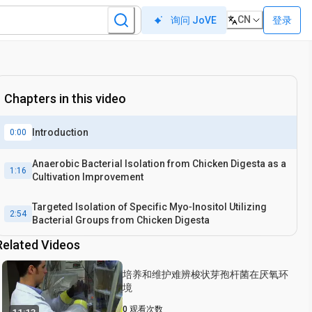
CN
登录
询问 JoVE
Chapters in this video
Introduction
0:00
Anaerobic Bacterial Isolation from Chicken Digesta as a
1:16
Cultivation Improvement
Targeted Isolation of Specific Myo‐Inositol Utilizing
2:54
Bacterial Groups from Chicken Digesta
Related Videos
培养和维护难辨梭状芽孢杆菌在厌氧环
境
0
观看次数