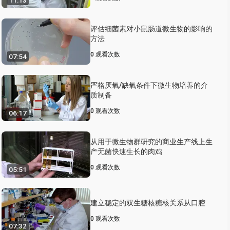
11:13
评估细菌素对小鼠肠道微生物的影响的
方法
0
观看次数
07:54
严格厌氧/缺氧条件下微生物培养的介
质制备
0
观看次数
06:17
从用于微生物群研究的商业生产线上生
产无菌快速生长的肉鸡
0
观看次数
05:51
建立稳定的双生糖核糖核关系从口腔
0
观看次数
07:32