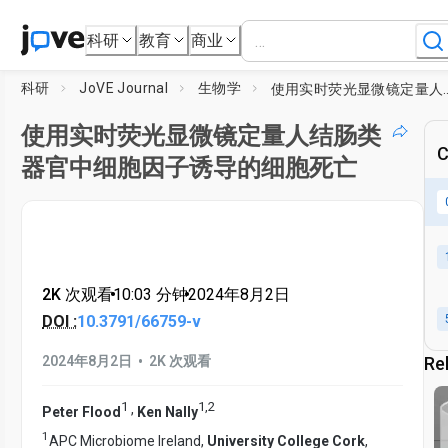
科研
教育
商业
科研
JoVE Journal
生物学
使用实时荧光显微镜定量人结肠
使用实时荧光显微镜定量人结肠类
C
器官中细胞因子诱导的细胞死亡
2K 次观看
•
10:03
分钟
•
2024年8月2日
DOI :
10.3791/66759-v
•
2024年8月2日
2K 次观看
Re
1
1
,
2
,
Peter Flood
Ken Nally
1
APC Microbiome Ireland,
University College Cork
,