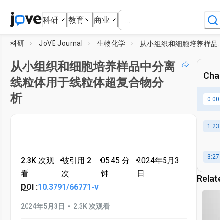
科研
教育
商业
科研
JoVE Journal
生物化学
从小组织和细胞培养样品中分离
从小组织和细胞培养样品中分离
Chap
线粒体用于线粒体超复合物分
析
0:00
1:23
3:27
2.3K 次观
•
被引用 2
•
05:45
分
•
2024年5月3
看
次
钟
日
Relat
DOI :
10.3791/66771-v
•
2024年5月3日
2.3K 次观看