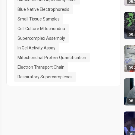
08:
Blue Native Electrophoresis
Small Tissue Samples
Cell Culture Mitochondria
09:
Supercomplex Assembly
In Gel Activity Assay
Mitochondrial Protein Quantification
Electron Transport Chain
09:
Respiratory Supercomplexes
08:
05: