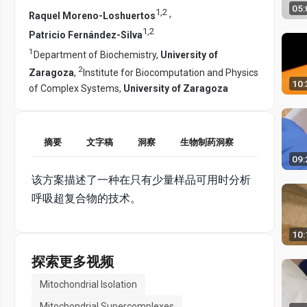
05:
1
,
2
,
Raquel Moreno-Loshuertos
1
,
2
Patricio Fernández-Silva
1
Department of Biochemistry,
University of
2
Zaragoza
,
Institute for Biocomputation and Physics
10:
of Complex Systems,
University of Zaragoza
摘要
文字稿
洞察
生物制药洞察
09:
该方案描述了一种在只有少量样品可用时分析
呼吸超复合物的技术。
10:
探索更多视频
Mitochondrial Isolation
Mitochondrial Supercomplexes