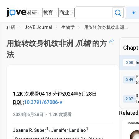
科研
教育
商业
科研
JoVE Journal
生物学
用旋转纹身机纹非洲
爪蟾
的
用旋转纹身机纹非洲
爪蟾
的方
Chapte
法
I
0:00
P
0:49
G
R
1.2K 次观看
•
04:18
分钟
•
2024年6月28日
R
2:07
DOI :
10.3791/67086-v
L
X
Related
•
2024年6月28日
1.2K 次观看
E
1
1
,
Joanna R. Suber
Jennifer Landino
1