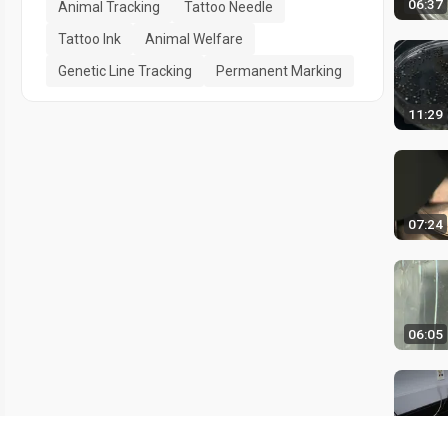
06:37
Animal Tracking
Tattoo Needle
Tattoo Ink
Animal Welfare
Genetic Line Tracking
Permanent Marking
11:29
07:24
06:05
06:32