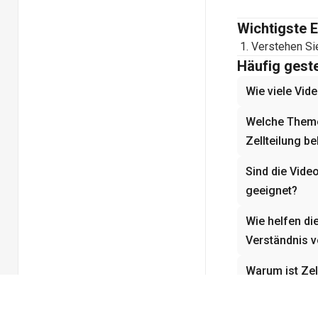
Wichtigste 
Verstehen Si
Häufig geste
Wie viele Vide
Welche Theme
Zellteilung b
Sind die Vide
geeignet?
Wie helfen di
Verständnis 
Warum ist Zell
Verwandte K
No related chapt