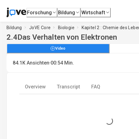
Forschung
Bildung
Wirtschaft
Bildung
JoVE Core
Biologie
Kapitel 2 : Chemie des Leb
2.4
Das Verhalten von Elektronen
Video
·
84.1K
Ansichten
00:54
Min.
Overview
Transcript
FAQ
Loading...