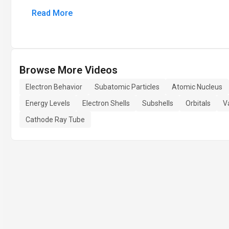
Read More
Browse More Videos
Electron Behavior
Subatomic Particles
Atomic Nucleus
Energy Levels
Electron Shells
Subshells
Orbitals
V
Cathode Ray Tube