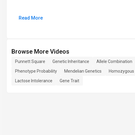
Read More
Browse More Videos
Punnett Square
Genetic Inheritance
Allele Combination
Phenotype Probability
Mendelian Genetics
Homozygous 
Lactose Intolerance
Gene Trait