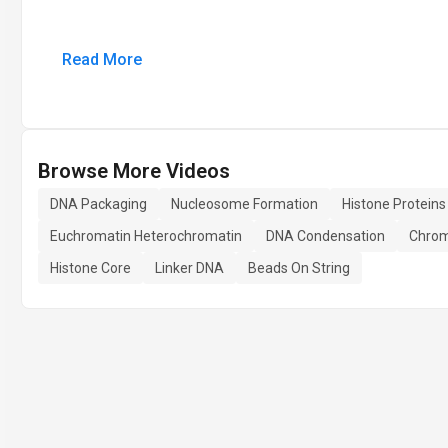
Read More
Browse More Videos
DNA Packaging
Nucleosome Formation
Histone Proteins
Euchromatin Heterochromatin
DNA Condensation
Chro
Histone Core
Linker DNA
Beads On String