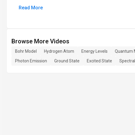
Read More
Browse More Videos
Bohr Model
Hydrogen Atom
Energy Levels
Quantum 
Photon Emission
Ground State
Excited State
Spectral