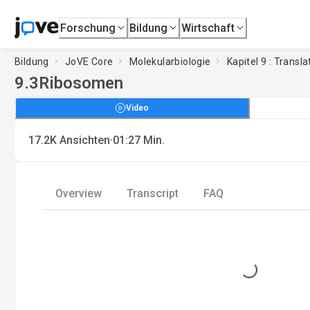
Forschung
Bildung
Wirtschaft
Bildung
JoVE Core
Molekularbiologie
Kapitel 9 : Transl
9.3
Ribosomen
Video
·
17.2K
Ansichten
01:27
Min.
Overview
Transcript
FAQ
Loading...