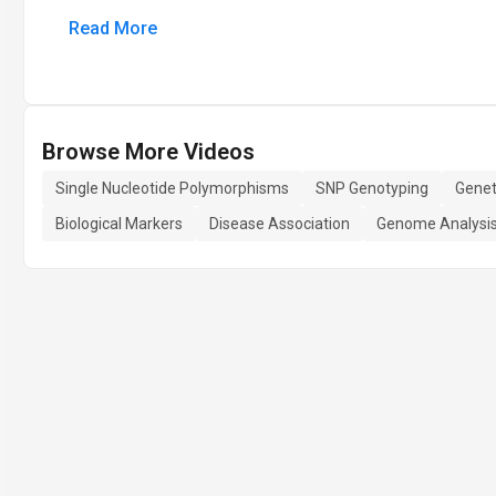
Read More
Browse More Videos
Single Nucleotide Polymorphisms
SNP Genotyping
Genet
Biological Markers
Disease Association
Genome Analysi