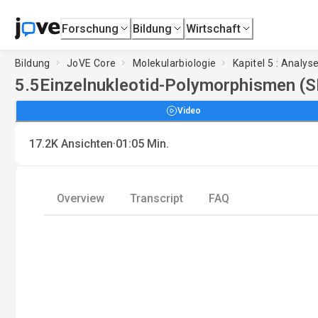
Forschung
Bildung
Wirtschaft
Bildung
JoVE Core
Molekularbiologie
Kapitel 5 : Analy
5.5
Einzelnukleotid-Polymorphismen (
Video
·
17.2K
Ansichten
01:05
Min.
Overview
Transcript
FAQ