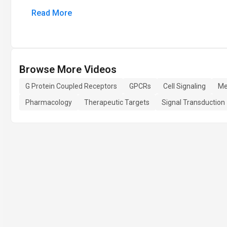
Read More
Browse More Videos
G Protein Coupled Receptors
GPCRs
Cell Signaling
Me
Pharmacology
Therapeutic Targets
Signal Transduction