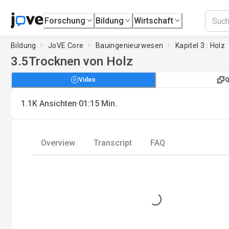
Forschung
Bildung
Wirtschaft
Bildung
JoVE Core
Bauingenieurwesen
Kapitel 3 : Holz
3.5
Trocknen von Holz
Video
Q
·
1.1K
Ansichten
01:15
Min.
Overview
Transcript
FAQ
Loading...