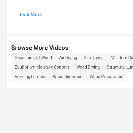
Read More
Browse More Videos
Seasoning Of Wood
Air Drying
Kiln Drying
Moisture C
Equilibrium Moisture Content
Wood Drying
Structural Lu
Framing Lumber
Wood Distortion
Wood Preparation