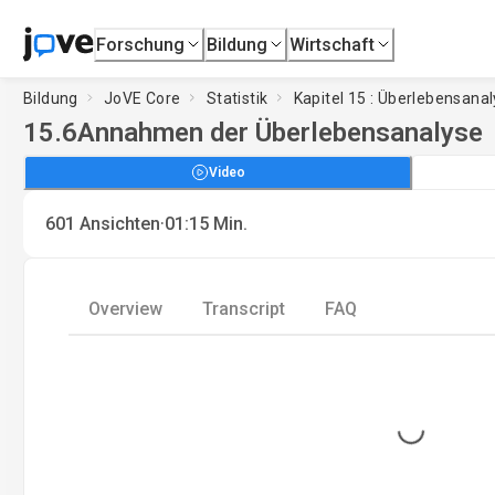
Forschung
Bildung
Wirtschaft
Bildung
JoVE Core
Statistik
Kapitel 15 : Überlebensana
15.6
Annahmen der Überlebensanalyse
Video
·
601
Ansichten
01:15
Min.
Overview
Transcript
FAQ
Loading...