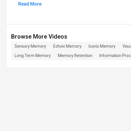
Read More
Browse More Videos
Sensory Memory
Echoic Memory
Iconic Memory
Visu
Long Term Memory
Memory Retention
Information Proc